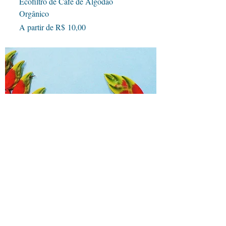
Ecofiltro de Café de Algodão
Orgânico
Preço promocional
A partir de
R$ 10,00
Bucha Vegetal Positiva
Esgotado