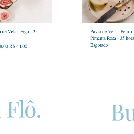
Visualização rápida
Visualização rápida
 de Vela - Figo - 25
Pavio de Vela - Pera +
s
Pimenta Rosa - 35 hor
Esgotado
o normal
Preço promocional
8,00
R$ 44,00
 Flô.
Bu