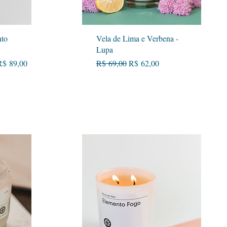
Visualização rápida
nto
Vela de Lima e Verbena -
Lupa
Preço normal
Preço promocional
R$ 89,00
R$ 69,00
R$ 62,00