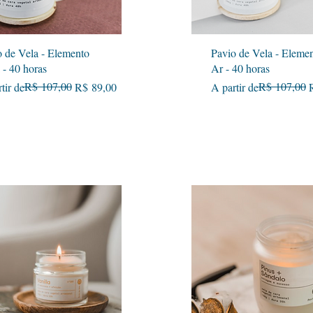
Visualização rápida
Visualização rápida
o de Vela - Elemento
Pavio de Vela - Eleme
 - 40 horas
Ar - 40 horas
o normal
o promocional
R$ 107,00
Preço normal
Preço promocional
R$ 107,00
tir de
R$ 89,00
A partir de