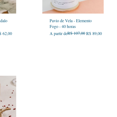
Visualização rápida
ndalo
Pavio de Vela - Elemento
Fogo - 40 horas
Preço normal
Preço promocional
R$ 107,00
$ 62,00
A partir de
R$ 89,00