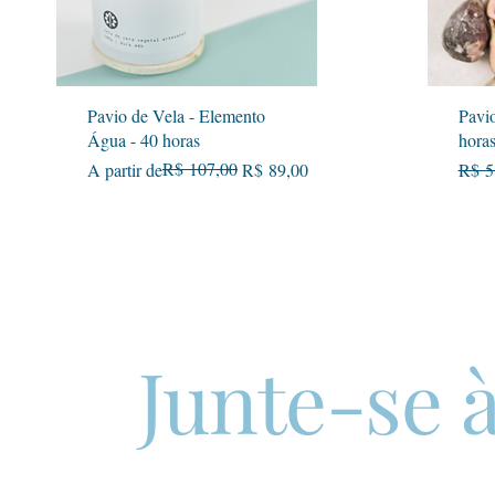
Visualização rápida
Pavio de Vela - Elemento
Pavio
Água - 40 horas
hora
Preço normal
Preço promocional
R$ 107,00
Preç
A partir de
R$ 89,00
R$ 5
Junte-se à