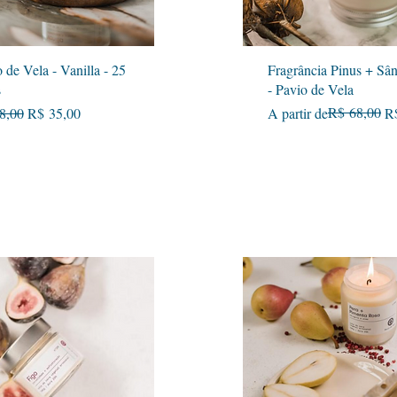
Visualização rápida
Visualização rápida
 de Vela - Vanilla - 25
Fragrância Pinus + Sâ
s
- Pavio de Vela
o normal
Preço promocional
Preço normal
Preço promocional
R$ 68,00
8,00
R$ 35,00
A partir de
R