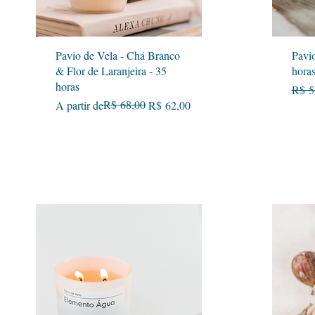
Visualização rápida
Pavio de Vela - Chá Branco
Pavio
& Flor de Laranjeira - 35
hora
horas
Preç
R$ 5
Preço normal
Preço promocional
R$ 68,00
A partir de
R$ 62,00