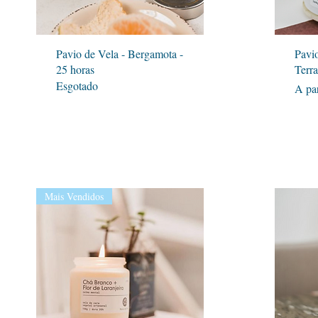
Visualização rápida
Pavio de Vela - Bergamota -
Pavi
25 horas
Terra
Esgotado
Preç
Preç
A par
Mais Vendidos