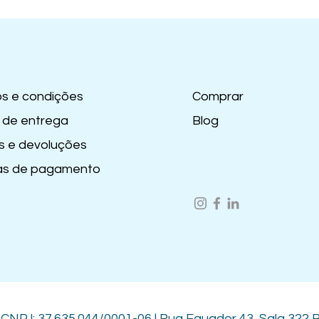
s e condições
Comprar
 de entrega
Blog
s e devoluções
s de pagamento
|
CNPJ: 37.635.044/0001-06 | Rua Equador 43, Sala 322 B