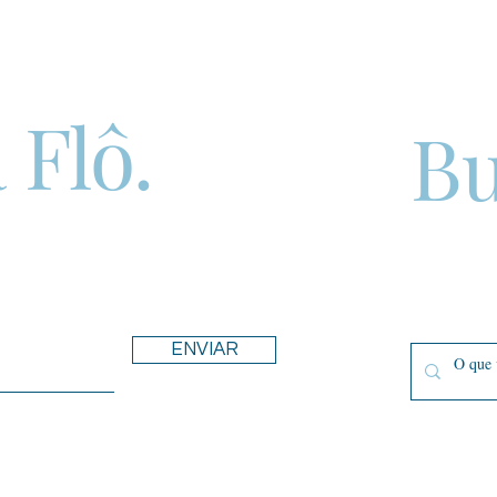
 Flô.
Bu
ENVIAR