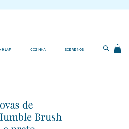
 & LAR
COZINHA
SOBRE NÓS
covas de
Humble Brush
 e preto